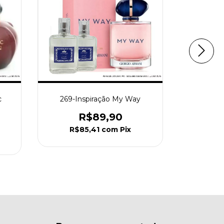
c
269-Inspiração My Way
068-Ins
R$89,90
R$85,41
com
Pix
R$