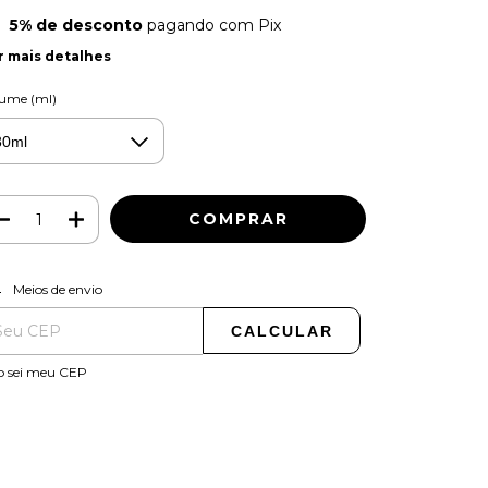
5% de desconto
pagando com Pix
r mais detalhes
lume (ml)
ALTERAR CEP
regas para o CEP:
Meios de envio
CALCULAR
o sei meu CEP