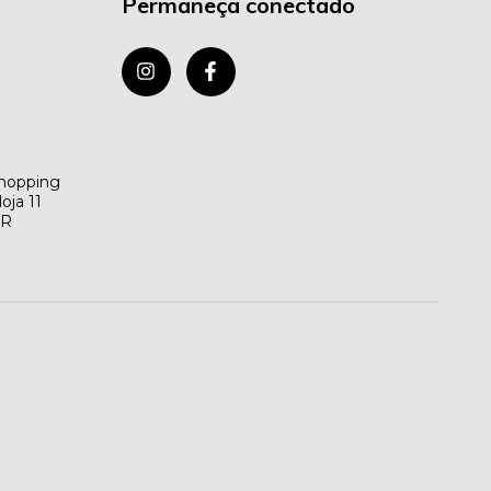
Permaneça conectado
Shopping
oja 11
BR