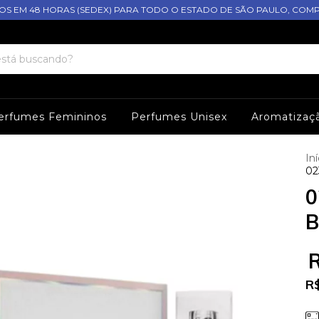
S EM 48 HORAS (SEDEX) PARA TODO O ESTADO DE SÃO PAULO, COM
erfumes Femininos
Perfumes Unisex
Aromatizaç
Iní
02
0
B
R