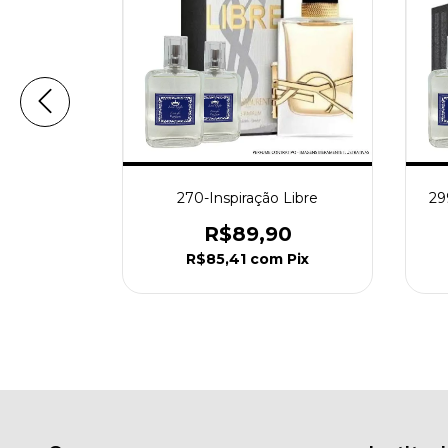
 Ford Rose
270-Inspiração Libre
29
R$89,90
0
R$85,41
com
Pix
Pix