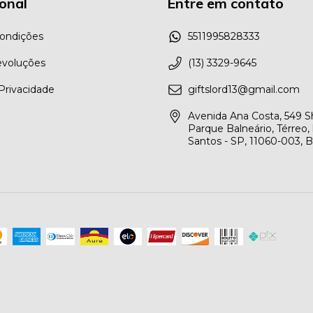
ional
Entre em contato
ondições
5511995828333
evoluções
(13) 3329-9645
 Privacidade
giftslord13@gmail.com
Avenida Ana Costa, 549 
Parque Balneário, Térreo, l
Santos - SP, 11060-003, 