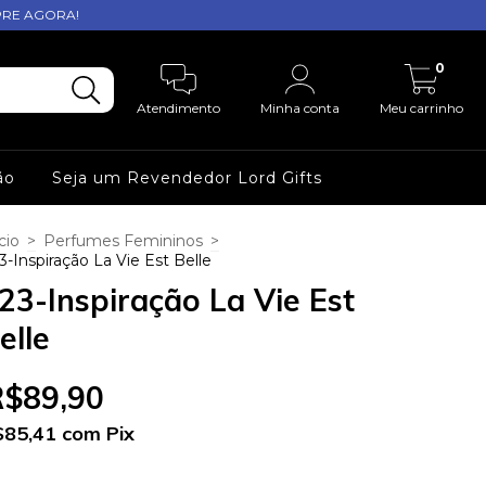
PRE AGORA!
0
Atendimento
Minha conta
Meu carrinho
ão
Seja um Revendedor Lord Gifts
cio
>
Perfumes Femininos
>
3-Inspiração La Vie Est Belle
23-Inspiração La Vie Est
elle
R$89,90
$85,41
com
Pix