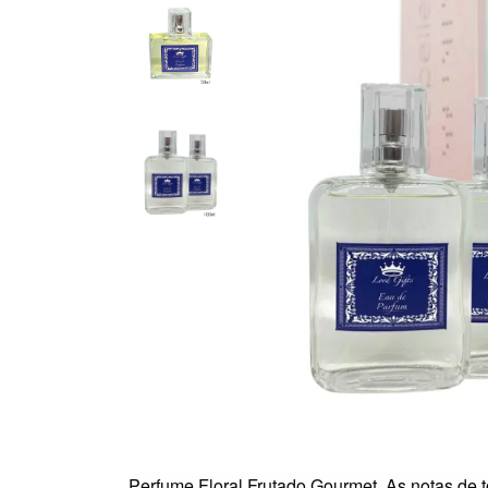
Perfume Floral Frutado Gourmet.
As notas de t