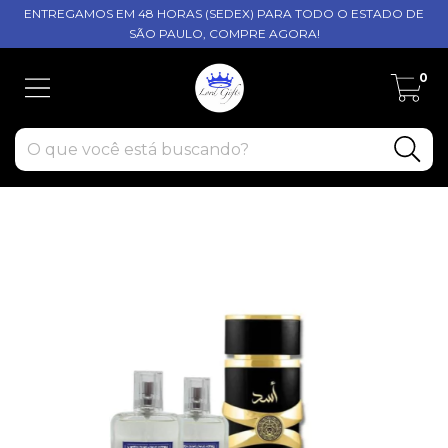
ENTREGAMOS EM 48 HORAS (SEDEX) PARA TODO O ESTADO DE
SÃO PAULO, COMPRE AGORA!
0