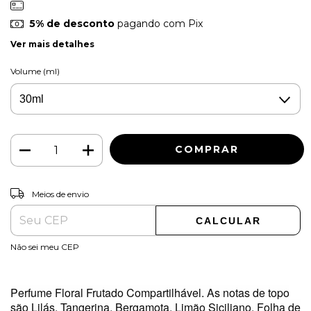
5% de desconto
pagando com Pix
Ver mais detalhes
Volume (ml)
ALTERAR CEP
Entregas para o CEP:
Meios de envio
CALCULAR
Não sei meu CEP
Perfume Floral Frutado Compartilhável
. As notas de topo
são Lilás, Tangerina, Bergamota, Limão Siciliano, Folha de