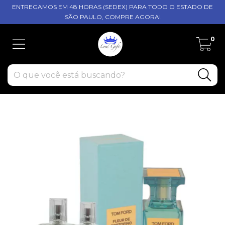
ENTREGAMOS EM 48 HORAS (SEDEX) PARA TODO O ESTADO DE
SÃO PAULO, COMPRE AGORA!
0